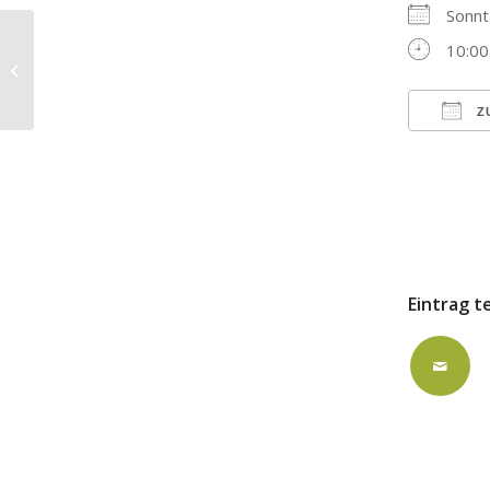
Sonnt
10:00
Gottesdienst mit Taufen – mit
Pfarrerin Siegel
Z
ICS h
Eintrag t