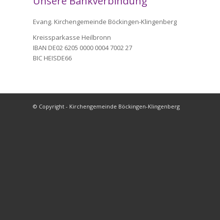
Unsere Bankverbindung
Evang. Kirchengemeinde Böckingen-Klingenberg
Kreissparkasse Heilbronn
IBAN DE02 6205 0000 0004 7002 27
BIC HEISDE66
© Copyright - Kirchengemeinde Böckingen-Klingenberg