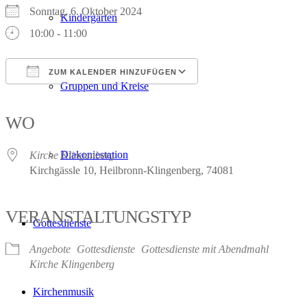
Sonntag, 6. Oktober 2024
Kindergärten
10:00 - 11:00
ZUM KALENDER HINZUFÜGEN
Gruppen und Kreise
ICS herunterladen
Google Kalender
iCalendar
Office 365
Outlook Live
WO
Diakoniestation
Kirche Klingenberg
Kirchgässle 10, Heilbronn-Klingenberg, 74081
VERANSTALTUNGSTYP
Gottesdienste
Angebote
Gottesdienste
Gottesdienste mit Abendmahl
Kirche Klingenberg
Kirchenmusik