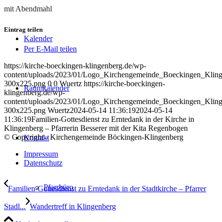
mit Abendmahl
Eintrag teilen
Kalender
Per E-Mail teilen
https://kirche-boeckingen-klingenberg.de/wp-
content/uploads/2023/01/Logo_Kirchengemeinde_Boeckingen_Kling
300x225.png
0
0
Wuertz
https://kirche-boeckingen-
Raumkalender
klingenberg.de/wp-
content/uploads/2023/01/Logo_Kirchengemeinde_Boeckingen_Kling
300x225.png
Wuertz
2024-05-14 11:36:19
2024-05-14
11:36:19
Familien-Gottesdienst zu Erntedank in der Kirche in
Klingenberg – Pfarrerin Besserer mit der Kita Regenbogen
© Copyright - Kirchengemeinde Böckingen-Klingenberg
Kontakt
Impressum
Datenschutz
Pfarrbüro
Familien-Gottesdienst zu Erntedank in der Stadtkirche – Pfarrer
Stadl...
Wandertreff in Klingenberg