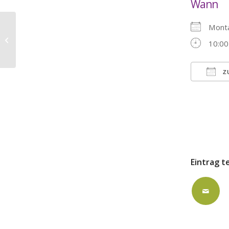
Wann
Monta
Andacht auf dem Friedhof
Heidelberger Straße – Pfarrerin
10:00
Siegel mit dem...
Z
ICS h
Eintrag t