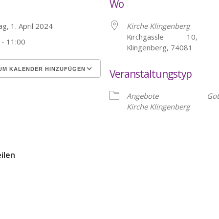
Wo
g, 1. April 2024
Kirche Klingenberg
Kirchgässle 10, He
 - 11:00
Klingenberg, 74081
UM KALENDER HINZUFÜGEN
Veranstaltungstyp
erunterladen
Google Kalender
Angebote
Got
Kirche Klingenberg
eilen