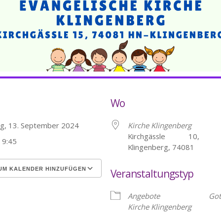
Wo
ag, 13. September 2024
Kirche Klingenberg
Kirchgässle 10, He
- 9:45
Klingenberg, 74081
UM KALENDER HINZUFÜGEN
Veranstaltungstyp
erunterladen
Google Kalender
Angebote
Got
Kirche Klingenberg