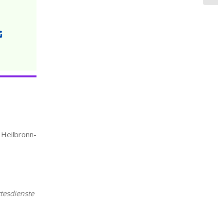
ilbronn-
iCalendar
Office 365
tesdienste