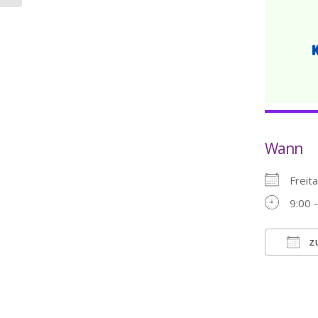
Wann
Freit
9:00 
Z
ICS h