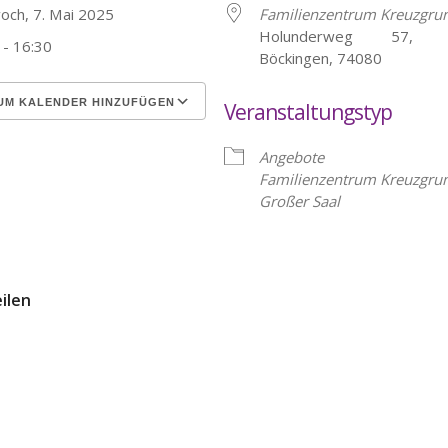
woch, 7. Mai 2025
Familienzentrum Kreuzgru
Holunderweg 57, He
 - 16:30
Böckingen, 74080
UM KALENDER HINZUFÜGEN
Veranstaltungstyp
erunterladen
Google Kalender
Angebote
Familienzentrum Kreuzgru
Großer Saal
eilen