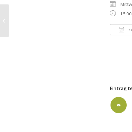
Mitt
15:00
Konfirmanden-Unterricht im
Familienzentrum Kreuzgrund
Z
ICS h
Eintrag t