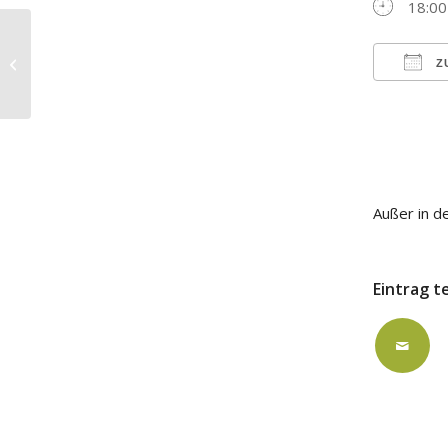
18:00
Kirchenchorprobe
Z
ICS h
Außer in d
Eintrag t