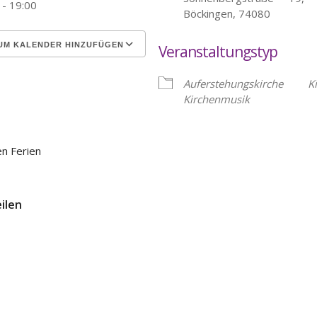
 - 19:00
Böckingen, 74080
UM KALENDER HINZUFÜGEN
Veranstaltungstyp
erunterladen
Google Kalender
Auferstehungskirche
K
Kirchenmusik
en Ferien
eilen