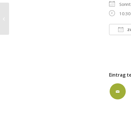
Sonn
10:30
Gottesdienst – Pfarrerin Siegel mit
Taufen
Z
ICS h
Eintrag t