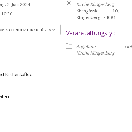
ag, 2. Juni 2024
Kirche Klingenberg
Kirchgässle 10, He
- 10:30
Klingenberg, 74081
UM KALENDER HINZUFÜGEN
Veranstaltungstyp
erunterladen
Google Kalender
Angebote
Got
Kirche Klingenberg
nd Kirchenkaffee
eilen