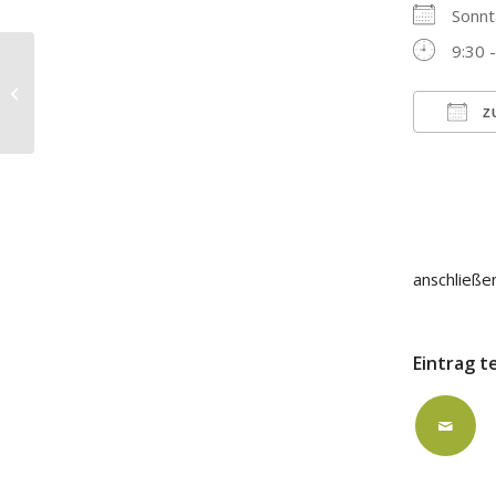
Sonnt
9:30 
Gottesdienst in der Stadtkirche –
Pfarrer Stadler mit Taufe
Z
ICS h
anschließe
Eintrag t