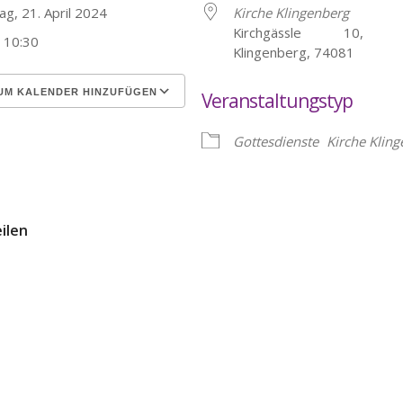
ag, 21. April 2024
Kirche Klingenberg
Kirchgässle 10, He
- 10:30
Klingenberg, 74081
UM KALENDER HINZUFÜGEN
Veranstaltungstyp
erunterladen
Google Kalender
Gottesdienste
Kirche Klin
eilen