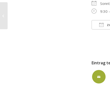
Sonnt
9:30 
Konfirmations-Gottesdienst in der
Stadtkirche – Pfarrer Stadler
Z
ICS h
Eintrag t