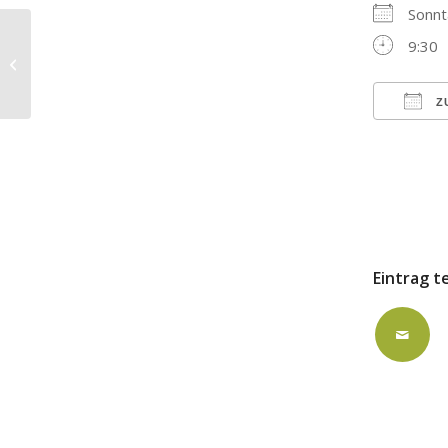
Sonnt
ausgebucht: Lukas-
9:30
Gemeindehaus/Jochen-Klepper-
Zimmer
Z
ICS h
Eintrag t