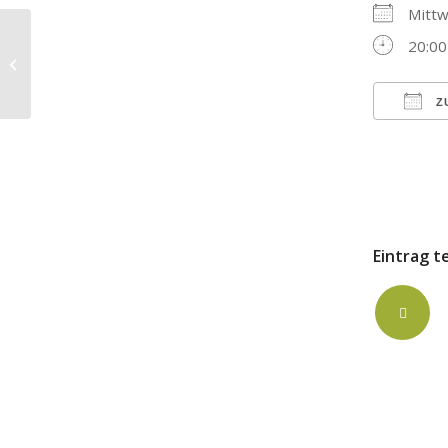
Mittw
20:00
Gospelchorprobe in der
Versöhnungskirche
Z
ICS h
Eintrag t