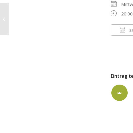
Mitt
20:00
Gospelchor-Probe in der
Versöhnungskirche
Z
ICS h
Eintrag t