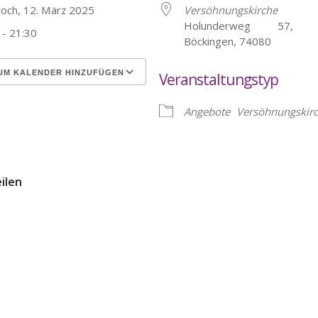
woch, 12. März 2025
Versöhnungskirche
Holunderweg 57, He
 - 21:30
Böckingen, 74080
UM KALENDER HINZUFÜGEN
Veranstaltungstyp
erunterladen
Google Kalender
Angebote
Versöhnungskir
eilen