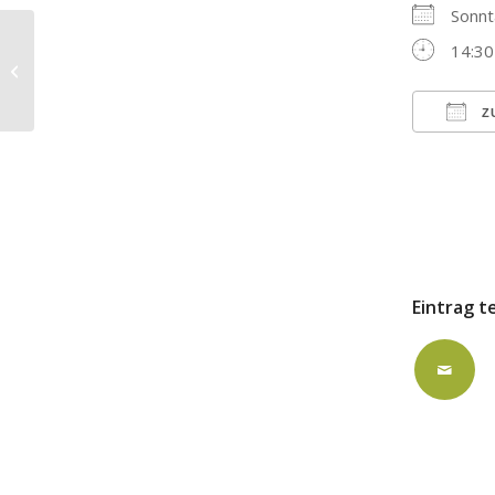
Sonn
14:30
Wandertreff Klingenberg
Z
ICS h
Eintrag t