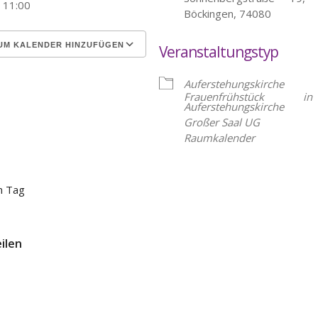
- 11:00
Böckingen, 74080
UM KALENDER HINZUFÜGEN
Veranstaltungstyp
erunterladen
Google Kalender
Auferstehungskirche
Frauenfrühstück 
Auferstehungskirche
Großer Saal UG
Raumkalender
en Tag
eilen