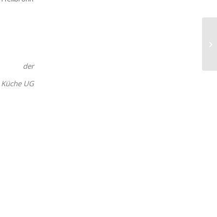
Fr
iCalendar
Office 365
in der
Küche UG