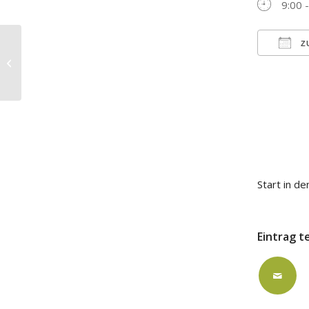
9:00 
Z
Frauenfrühstück – Start in den Tag
ICS h
Start in d
Eintrag t