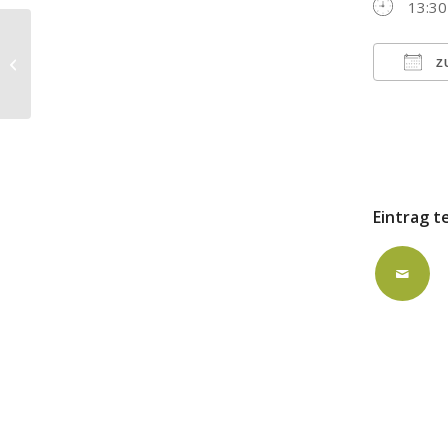
13:30
ausgebucht: Lukas-Gemeindehaus
Z
ICS h
Eintrag t