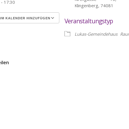
 - 17:30
Klingenberg, 74081
UM KALENDER HINZUFÜGEN
Veranstaltungstyp
erunterladen
Google Kalender
Lukas-Gemeindehaus
Rau
eilen