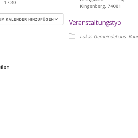
 - 17:30
Klingenberg, 74081
UM KALENDER HINZUFÜGEN
Veranstaltungstyp
erunterladen
Google Kalender
Lukas-Gemeindehaus
Rau
eilen