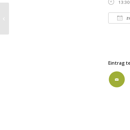
13:30
ausgebucht: Lukas-Gemeindehaus
Z
ICS h
Eintrag t