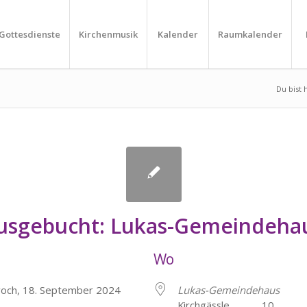
Gottesdienste
Kirchenmusik
Kalender
Raumkalender
Du bist h
usgebucht: Lukas-Gemeindeha
Wo
woch, 18. September 2024
Lukas-Gemeindehaus
Kirchgässle 10, He