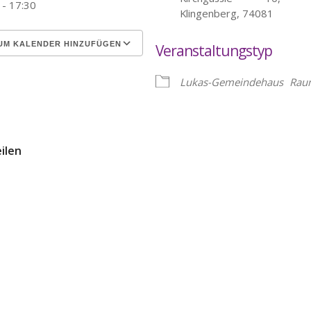
 - 17:30
Klingenberg, 74081
UM KALENDER HINZUFÜGEN
Veranstaltungstyp
erunterladen
Google Kalender
Lukas-Gemeindehaus
Rau
eilen