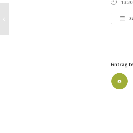
13:30
ausgebucht: Lukas-Gemeindehaus
Z
ICS h
Eintrag t