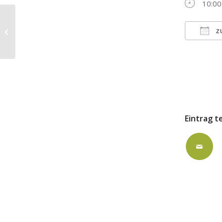
10:00
ausgebucht: FZK | Gr. Saal
Z
ICS h
Eintrag t