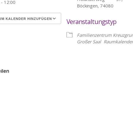
 - 12:00
Böckingen, 74080
UM KALENDER HINZUFÜGEN
Veranstaltungstyp
erunterladen
Google Kalender
Familienzentrum Kreuzgru
Großer Saal
Raumkalende
eilen