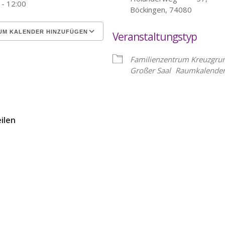
 - 12:00
Böckingen, 74080
UM KALENDER HINZUFÜGEN
Veranstaltungstyp
erunterladen
Google Kalender
Familienzentrum Kreuzgru
Großer Saal
Raumkalende
eilen