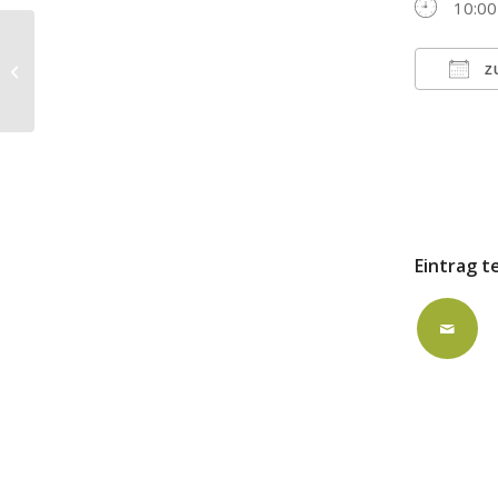
10:00
ausgebucht: FZK
Z
ICS h
Eintrag t