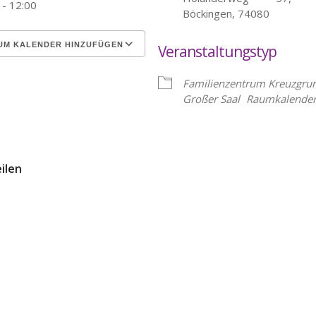
 - 12:00
Böckingen, 74080
UM KALENDER HINZUFÜGEN
Veranstaltungstyp
erunterladen
Google Kalender
Familienzentrum Kreuzgru
Großer Saal
Raumkalende
eilen