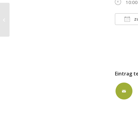
10:00
ausgebucht: FZK
Z
ICS h
Eintrag t