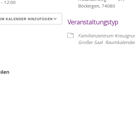
 - 12:00
Böckingen, 74080
UM KALENDER HINZUFÜGEN
Veranstaltungstyp
erunterladen
Google Kalender
Familienzentrum Kreuzgru
Großer Saal
Raumkalende
eilen