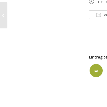
10:00
ausgebucht: FZK
Z
ICS h
Eintrag t