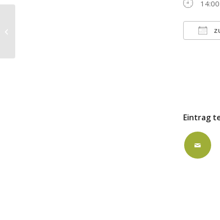
14:00
ausgebucht: FZK
Z
ICS h
Eintrag t