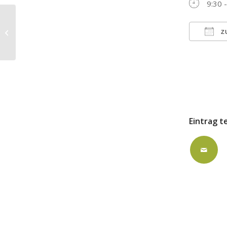
9:30 
ausgebucht: AK/gr. Saal UG
Z
ICS h
Eintrag t