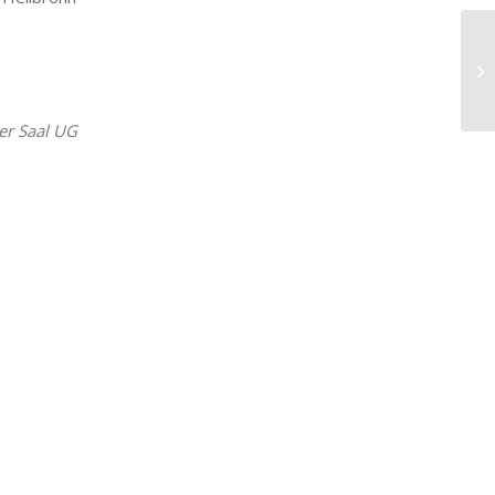
au
iCalendar
Office 365
er Saal UG