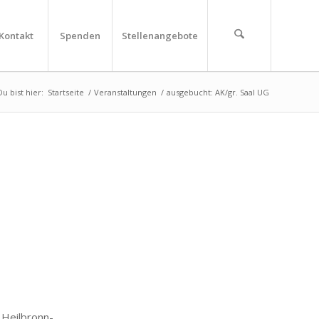
Kontakt
Spenden
Stellenangebote
Du bist hier:
Startseite
/
Veranstaltungen
/
ausgebucht: AK/gr. Saal UG
eilbronn-