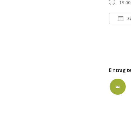
19:00
Z
ICS h
Eintrag t