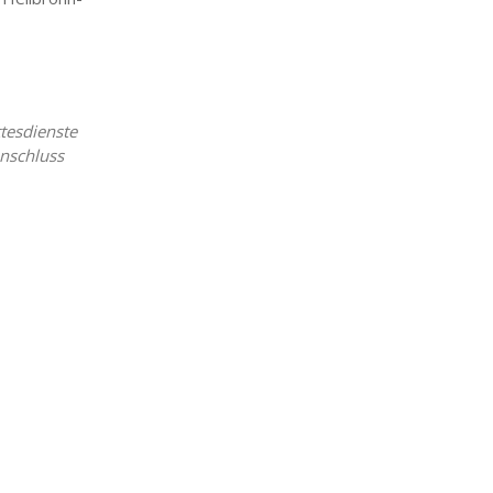
iCalendar
Office 365
tesdienste
nschluss